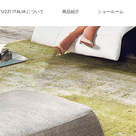
TUZZI ITALIA について
商品紹介
ショールーム
NEWS
〉
ナツッジイタリアからのお知らせ
〉リヴァイブ
〉リビングテーブル
デスク
〉
イタリア職人が作る
〉
世界72か国で愛される
上質かつモダンなデザイン
ヨーロッパNo1 ソファブランド