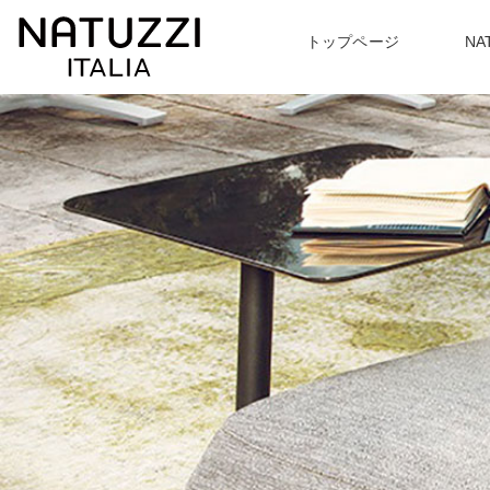
トップページ
NA
ABOUT
PRODUCT
TOPICS
〉NATUZZI ITARIA について一覧
〉トッピクス一覧
〉商品紹介一覧
EVENT
〉
最新のイベント情報
〉ソファ
〉アームチェア
〉
ハンドメイドで追及する
あなたに合わせた座り心地