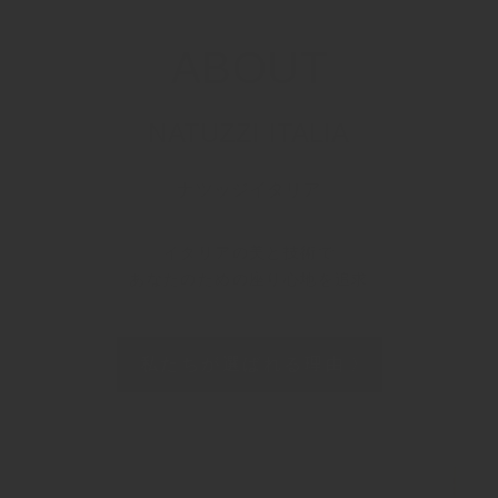
ABOUT
NATUZZI ITALIA
ナツッジイタリア
イタリアの美と技術で
あなたのための座り心地を追求
私たちが選ばれる理由
〉