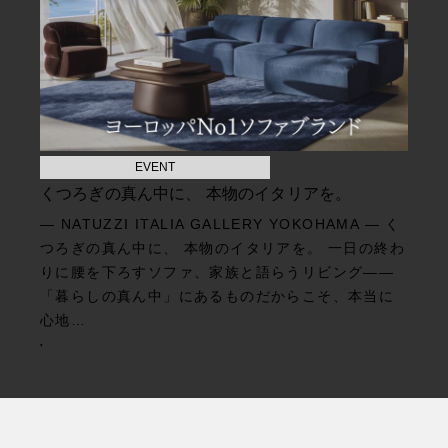
EVENT
くつろぎの真ん中に、 本物のイタリアを。
— NATUZZI ITALIA GALLERY YOKOHAMA — く
つろぎの真ん中に、 本物のイタリアを。 一日の終わ
りに腰を下ろすソファ、家族と語らうリビング——
「暮らしの真ん中」にあるものだからこそ、本当に
心地…
TOPICSをもっと見る