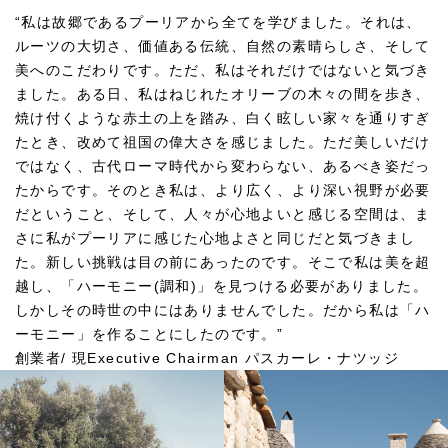
“私は故郷であるプーリアから全てを学びました。それは、
ルーツの大切さ、価値ある伝統、自然の素晴らしさ、そして
美へのこだわりです。ただ、私はそれだけではないと気づき
ました。ある日、私はねじれたオリーブの木々の間を歩き、
焼け付くような赤土の上を踏み、白く眩しい家々を通りすぎ
たとき、改めて祖国の偉大さを感じました。ただ美しいだけ
ではなく、古代ローマ時代から変わらない、あるべき姿だっ
たからです。そのとき私は、より広く、より深い視野が必要
だということ、そして、人々が心地よいと感じる空間は、ま
さに私がプーリアに感じた心地よさと同じだと気づきまし
た。新しい挑戦は目の前にあったのです。そこで私は美を超
越し、「ハーモニー(調和)」を見つける必要がありました。
しかしその時世の中にはありませんでした。だから私は「ハ
ーモニー」を作ることにしたのです。”
創業者/ 現Executive Chairman パスカーレ・ナツッジ