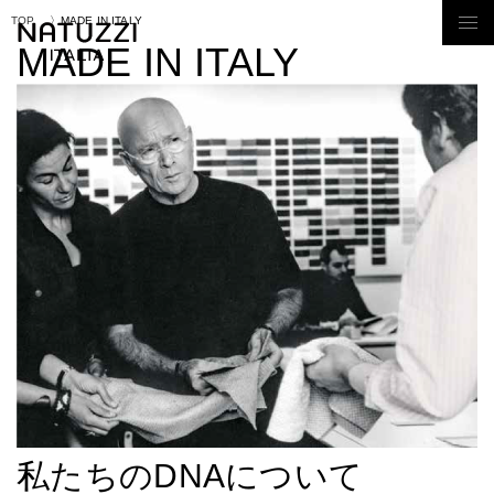
TOP
MADE IN ITALY
Tog
MADE IN ITALY
nav
私たちのDNAについて