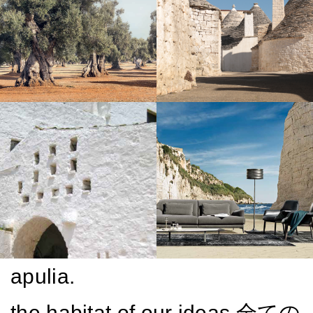
apulia.
the habitat of our ideas.
全ての