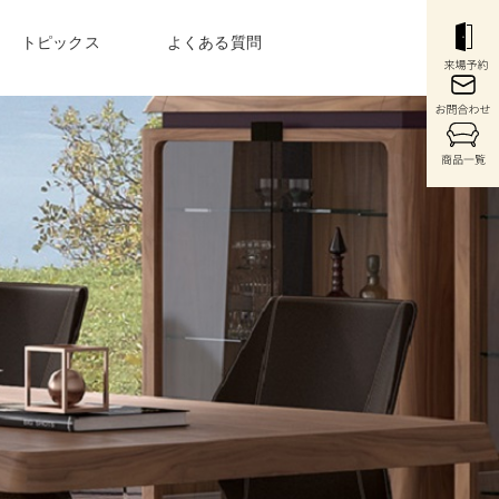
トピックス
よくある質問
COLUMN
〉
最新のお役立ち情報
・コンソール
〉ウォールシステム
〉
購入前から購入後まで
充実のサービス