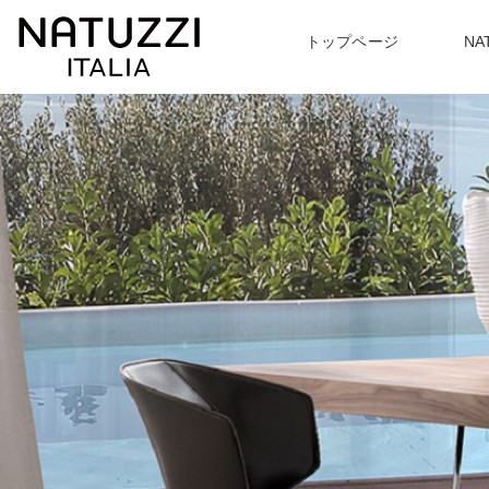
トップページ
NA
ABOUT
PRODUCT
TOPICS
〉NATUZZI ITARIA について一覧
〉トッピクス一覧
〉商品紹介一覧
EVENT
〉
最新のイベント情報
〉ソファ
〉アームチェア
〉
ハンドメイドで追及する
あなたに合わせた座り心地