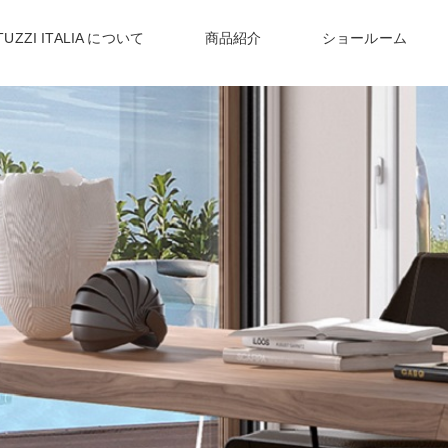
TUZZI ITALIA について
商品紹介
ショールーム
NEWS
〉
ナツッジイタリアからのお知らせ
〉リヴァイブ
〉リビングテーブル
デスク
〉
イタリア職人が作る
〉
世界72か国で愛される
上質かつモダンなデザイン
ヨーロッパNo1 ソファブランド