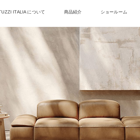
TUZZI ITALIA について
商品紹介
ショールーム
NEWS
〉
ナツッジイタリアからのお知らせ
〉リヴァイブ
〉リビングテーブル
デスク
〉
イタリア職人が作る
〉
世界72か国で愛される
上質かつモダンなデザイン
ヨーロッパNo1 ソファブランド