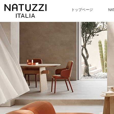
トップページ
NA
ABOUT
PRODUCT
TOPICS
〉NATUZZI ITARIA について一覧
〉トッピクス一覧
〉商品紹介一覧
EVENT
〉
最新のイベント情報
〉ソファ
〉アームチェア
〉
ハンドメイドで追及する
あなたに合わせた座り心地