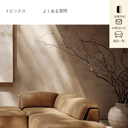
トピックス
よくある質問
COLUMN
〉
最新のお役立ち情報
・コンソール
〉ウォールシステム
〉
購入前から購入後まで
充実のサービス