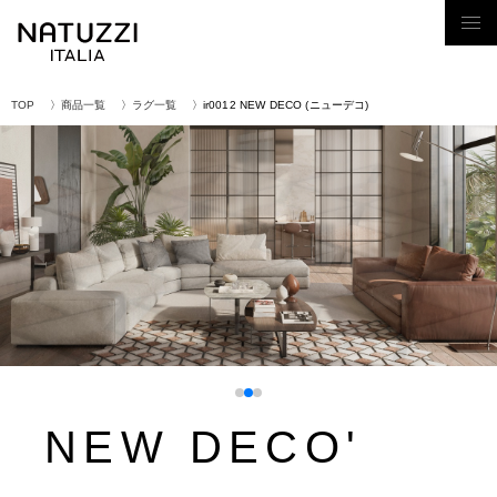
Tog
nav
TOP
商品一覧
ラグ一覧
ir0012 NEW DECO (ニューデコ)
NEW DECO'