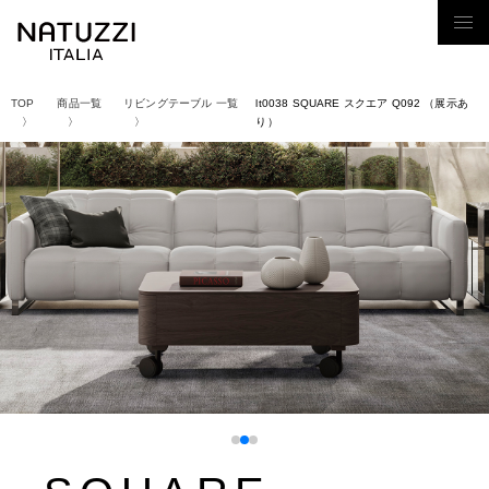
Tog
nav
TOP
商品一覧
リビングテーブル 一覧
lt0038 SQUARE スクエア Q092 （展示あ
り）