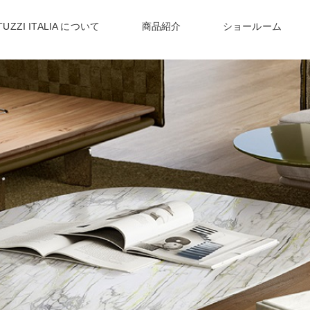
TUZZI ITALIA について
商品紹介
ショールーム
NEWS
〉
ナツッジイタリアからのお知らせ
〉リヴァイブ
〉リビングテーブル
デスク
〉
イタリア職人が作る
〉
世界72か国で愛される
上質かつモダンなデザイン
ヨーロッパNo1 ソファブランド