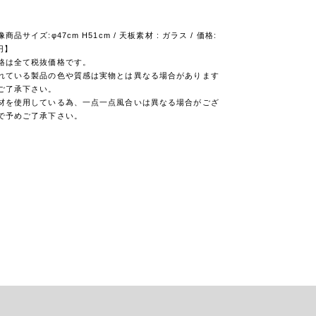
品サイズ:φ47cm H51cm / 天板素材 : ガラス / 価格:
0円】
格は全て税抜価格です。
れている製品の色や質感は実物とは異なる場合があります
ご了承下さい。
材を使用している為、一点一点風合いは異なる場合がござ
で予めご了承下さい。