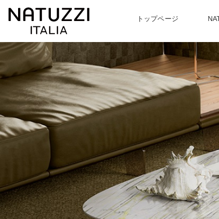
トップページ
NA
ABOUT
PRODUCT
TOPICS
〉NATUZZI ITARIA について一覧
〉トッピクス一覧
〉商品紹介一覧
EVENT
〉
最新のイベント情報
〉ソファ
〉アームチェア
〉
ハンドメイドで追及する
あなたに合わせた座り心地