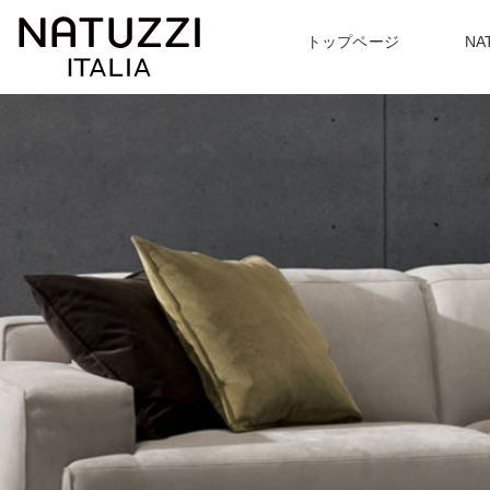
トップページ
NA
ABOUT
PRODUCT
TOPICS
〉NATUZZI ITARIA について一覧
〉トッピクス一覧
〉商品紹介一覧
EVENT
〉
最新のイベント情報
〉ソファ
〉アームチェア
〉
ハンドメイドで追及する
あなたに合わせた座り心地