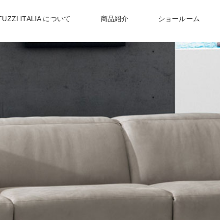
TUZZI ITALIA について
商品紹介
ショールーム
NEWS
〉
ナツッジイタリアからのお知らせ
〉リヴァイブ
〉リビングテーブル
デスク
〉
イタリア職人が作る
〉
世界72か国で愛される
上質かつモダンなデザイン
ヨーロッパNo1 ソファブランド